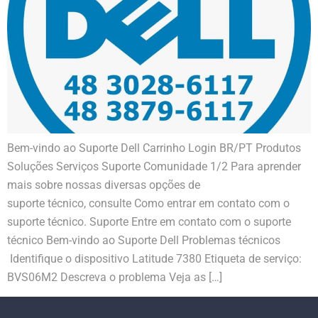
Bem-vindo ao Suporte Dell Carrinho Login BR/PT Produtos
Soluções Serviços Suporte Comunidade 1/2 Para aprender
mais sobre nossas diversas opções de
suporte técnico, consulte Como entrar em contato com o
suporte técnico. Suporte Entre em contato com o suporte
técnico Bem-vindo ao Suporte Dell Problemas técnicos
Identifique o dispositivo Latitude 7380 Etiqueta de serviço:
BVS06M2 Descreva o problema Veja as […]