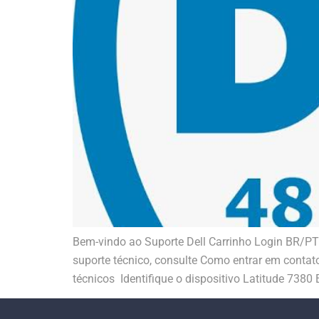
Bem-vindo ao Suporte Dell Carrinho Login BR/P
suporte técnico, consulte Como entrar em contat
técnicos Identifique o dispositivo Latitude 7380