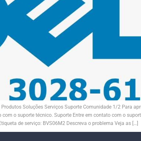
T Produtos Soluções Serviços Suporte Comunidade 1/2 Para apr
o com o suporte técnico. Suporte Entre em contato com o supor
 Etiqueta de serviço: BVS06M2 Descreva o problema Veja as […]