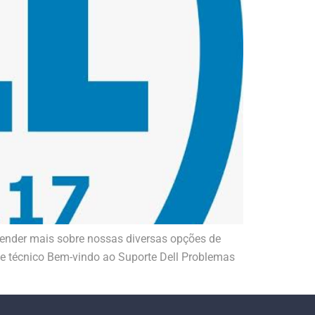
ender mais sobre nossas diversas opções de
te técnico Bem-vindo ao Suporte Dell Problemas