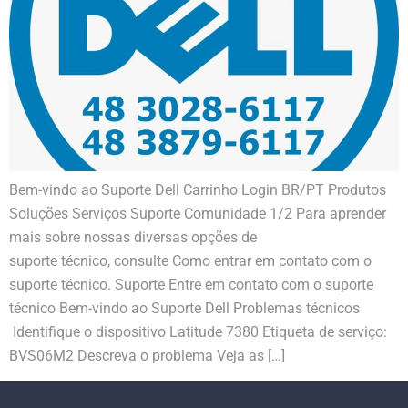
Bem-vindo ao Suporte Dell Carrinho Login BR/PT Produtos
Soluções Serviços Suporte Comunidade 1/2 Para aprender
mais sobre nossas diversas opções de
suporte técnico, consulte Como entrar em contato com o
suporte técnico. Suporte Entre em contato com o suporte
técnico Bem-vindo ao Suporte Dell Problemas técnicos
Identifique o dispositivo Latitude 7380 Etiqueta de serviço:
BVS06M2 Descreva o problema Veja as […]