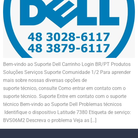
Bem-vindo ao Suporte Dell Carrinho Login BR/PT Produtos
Soluções Serviços Suporte Comunidade 1/2 Para aprender
mais sobre nossas diversas opções de
suporte técnico, consulte Como entrar em contato com o
suporte técnico. Suporte Entre em contato com o suporte
técnico Bem-vindo ao Suporte Dell Problemas técnicos
Identifique o dispositivo Latitude 7380 Etiqueta de serviço:
BVS06M2 Descreva o problema Veja as […]